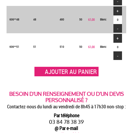
-
+
606**48
48
480
50
61,00
Blanc
-
+
606**51
51
510
50
61,00
Blanc
-
AJOUTER AU PANIER
BESOIN D'UN RENSEIGNEMENT OU D'UN DEVIS
PERSONNALISÉ ?
Contactez-nous du lundi au vendredi de 8h45 à 17h30 non-stop :
Par téléphone
03 84 78 38 39
@ Par e-mail