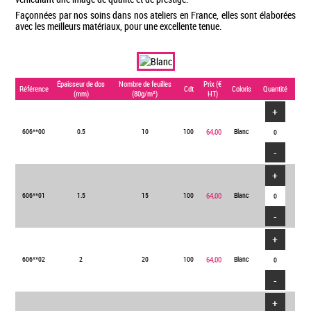
Façonnées par nos soins dans nos ateliers en France, elles sont élaborées
avec les meilleurs matériaux, pour une excellente tenue.
Épaisseur de dos
Nombre de feuilles
Prix (€
Référence
Cdt
Coloris
Quantité
(mm)
(80g/m²)
HT)
+
606**00
0.5
10
100
64,00
Blanc
-
+
606**01
1.5
15
100
64,00
Blanc
-
+
606**02
2
20
100
64,00
Blanc
-
+