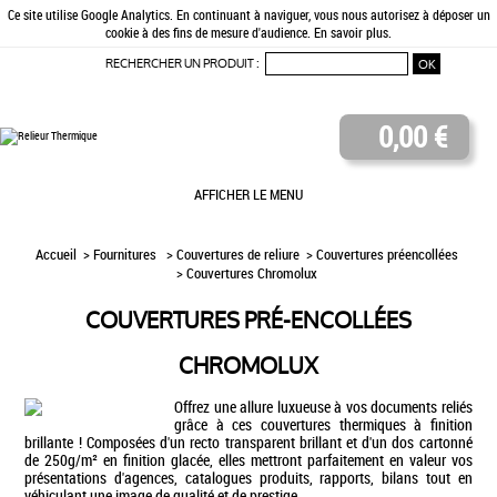
Ce site utilise Google Analytics. En continuant à naviguer, vous nous autorisez à déposer un
cookie à des fins de mesure d'audience.
En savoir plus
.
RECHERCHER UN PRODUIT :
0,00 €
AFFICHER LE MENU
Accueil
> Fournitures >
Couvertures de reliure
>
Couvertures préencollées
> Couvertures Chromolux
COUVERTURES PRÉ-ENCOLLÉES
CHROMOLUX
Offrez une allure luxueuse à vos documents reliés
grâce à ces couvertures thermiques à finition
brillante ! Composées d'un recto transparent brillant et d'un dos cartonné
de 250g/m² en finition glacée, elles mettront parfaitement en valeur vos
présentations d'agences, catalogues produits, rapports, bilans tout en
véhiculant une image de qualité et de prestige.